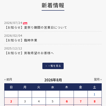
新着情報
2026/07/24
【お知らせ】夏祭り期間の営業日について
2026/02/04
【お知らせ】臨時休業
2025/12/12
【お知らせ】買取希望のお客様へ
2025/12/03
【お知らせ】年末年始期間の営業についてご案内
一覧を見る
2025/11/10
【１１／１５(土) 営業時間変更のお知らせ】
«
2026年8月
»
2024/07/17
日
月
火
水
木
金
土
【金券自販機 新札が使えます】
1
2024/06/25
2
3
4
5
6
7
8
【8/4～8 夏祭り期間の営業について】