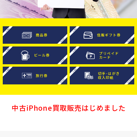
商品券
信販ギフト券
プリペイド
ビール券
カード
切手･はがき
旅行券
収入印紙
中古iPhone買取販売はじめました